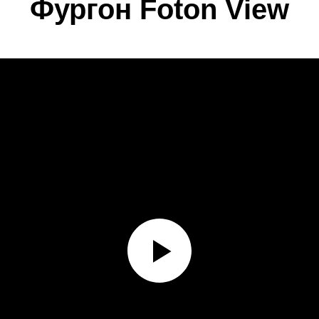
Фургон Foton View
(Фотон Вью)