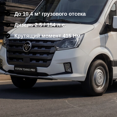
До
10,4 м³
грузового отсека
Дизель
2.5 / 154 л.с.
Крутящий момент
415 Нм